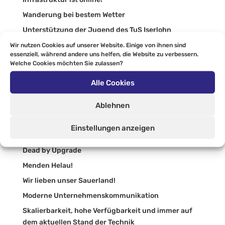
Wanderung bei bestem Wetter
Unterstützung der Jugend des TuS Iserlohn
Teammeeting mal anders
Wir nutzen Cookies auf unserer Website. Einige von ihnen sind
essenziell, während andere uns helfen, die Website zu verbessern.
Neuer Azubi!
Welche Cookies möchten Sie zulassen?
VIERTELFINALE!!!!
Alle Cookies
Störungen bei Hornetsecurity!
Ablehnen
Synaxon Impulse 2024
Auszubildenden Ausflug nach Berlin
Einstellungen anzeigen
Moderner Arbeitsplatz
Dead by Upgrade
Menden Helau!
Wir lieben unser Sauerland!
Moderne Unternehmenskommunikation
Skalierbarkeit, hohe Verfügbarkeit und immer auf
dem aktuellen Stand der Technik