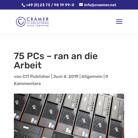
+49 (0) 23 73 / 98 19 99-0
info@craemer.net
75 PCs – ran an die
Arbeit
von
CIT Publisher
|
Juni 4, 2019
|
Allgemein
|
0
Kommentare