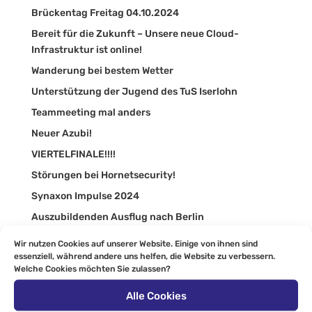
Brückentag Freitag 04.10.2024
Bereit für die Zukunft – Unsere neue Cloud-
Infrastruktur ist online!
Wanderung bei bestem Wetter
Unterstützung der Jugend des TuS Iserlohn
Teammeeting mal anders
Neuer Azubi!
VIERTELFINALE!!!!
Störungen bei Hornetsecurity!
Synaxon Impulse 2024
Auszubildenden Ausflug nach Berlin
Moderner Arbeitsplatz
Wir nutzen Cookies auf unserer Website. Einige von ihnen sind
essenziell, während andere uns helfen, die Website zu verbessern.
Dead by Upgrade
Welche Cookies möchten Sie zulassen?
Menden Helau!
Alle Cookies
Wir lieben unser Sauerland!