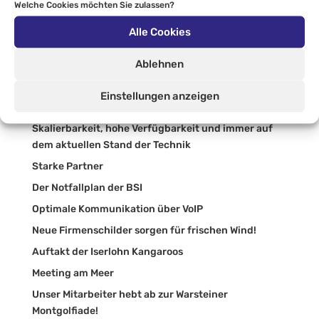
Auszubildenden Ausflug nach Berlin
Welche Cookies möchten Sie zulassen?
Moderner Arbeitsplatz
Alle Cookies
Dead by Upgrade
Ablehnen
Menden Helau!
Wir lieben unser Sauerland!
Einstellungen anzeigen
Moderne Unternehmenskommunikation
Skalierbarkeit, hohe Verfügbarkeit und immer auf
dem aktuellen Stand der Technik
Starke Partner
Der Notfallplan der BSI
Optimale Kommunikation über VoIP
Neue Firmenschilder sorgen für frischen Wind!
Auftakt der Iserlohn Kangaroos
Meeting am Meer
Unser Mitarbeiter hebt ab zur Warsteiner
Montgolfiade!