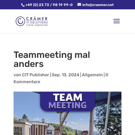
+49 (0) 23 73 / 98 19 99-0
info@craemer.net
Teammeeting mal
anders
von
CIT Publisher
|
Sep. 13, 2024
|
Allgemein
|
0
Kommentare