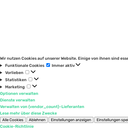
Wir nutzen Cookies auf unserer Website. Einige von ihnen sind es
Funktionale
Funktionale Cookies
Immer aktiv
Cookies
Vorlieben
Vorlieben
Statistiken
Statistiken
Marketing
Marketing
Optionen verwalten
Dienste verwalten
Verwalten von {vendor_count}-Lieferanten
Lese mehr über diese Zwecke
Alle Cookies
Ablehnen
Einstellungen anzeigen
Einstellungen spe
Cookie-Richtlinie