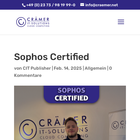
+49 (0) 23 73 / 98 19 99-0
info@craemer.net
Sophos Certified
von
CIT Publisher
|
Feb. 14, 2025
|
Allgemein
|
0
Kommentare