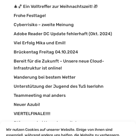
🎄🏀 Ein Volltreffer zur Weihnachtszeit! 🎁
Frohe Festtage!
Cyberrisiko – zweite Meinung
Adobe Reader DC Update fehlerhaft (Okt. 2024)
Viel Erfolg Mika und Emil!
Brückentag Freitag 04.10.2024
Bereit für die Zukunft – Unsere neue Cloud-
Infrastruktur ist online!
Wanderung bei bestem Wetter
Unterstützung der Jugend des TuS Iserlohn
Teammeeting mal anders
Neuer Azubi!
VIERTELFINALE!!!!
Störungen bei Hornetsecurity!
Wir nutzen Cookies auf unserer Website. Einige von ihnen sind
Synaxon Impulse 2024
essenziell, während andere uns helfen, die Website zu verbessern.