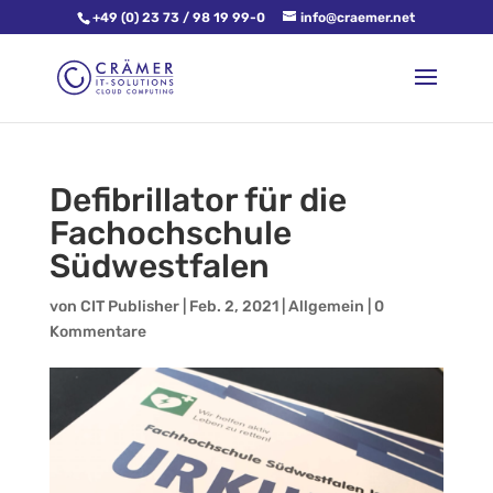
+49 (0) 23 73 / 98 19 99-0
info@craemer.net
Defibrillator für die
Fachochschule
Südwestfalen
von
CIT Publisher
|
Feb. 2, 2021
|
Allgemein
|
0
Kommentare