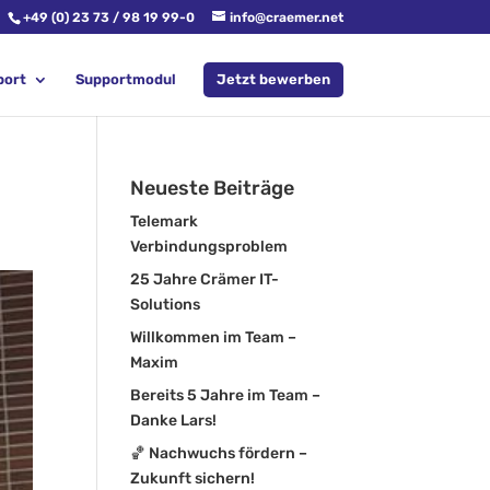
+49 (0) 23 73 / 98 19 99-0
info@craemer.net
port
Supportmodul
Jetzt bewerben
Neueste Beiträge
Telemark
Verbindungsproblem
25 Jahre Crämer IT-
Solutions
Willkommen im Team –
Maxim
Bereits 5 Jahre im Team –
Danke Lars!
🏀 Nachwuchs fördern –
Zukunft sichern!