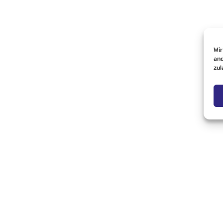
Wir
and
zul