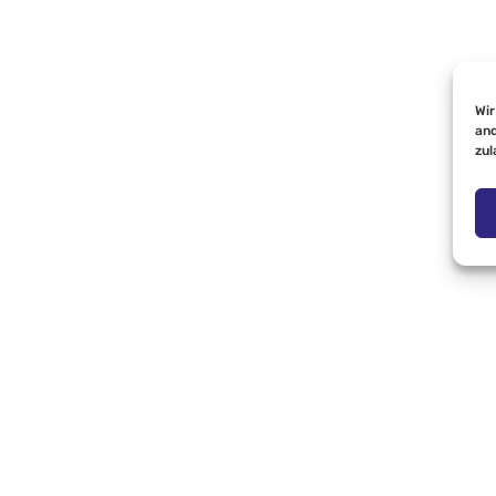
Wir
and
zul