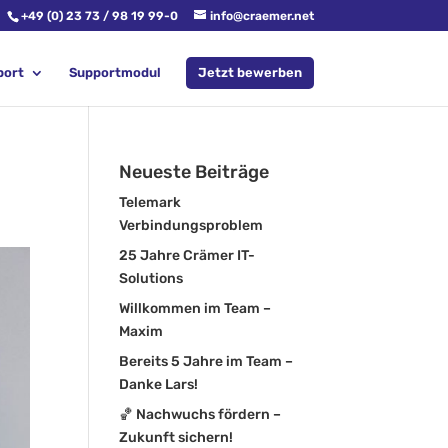
+49 (0) 23 73 / 98 19 99-0
info@craemer.net
port
Supportmodul
Jetzt bewerben
Neueste Beiträge
Telemark
Verbindungsproblem
25 Jahre Crämer IT-
Solutions
Willkommen im Team –
Maxim
Bereits 5 Jahre im Team –
Danke Lars!
🏀 Nachwuchs fördern –
Zukunft sichern!