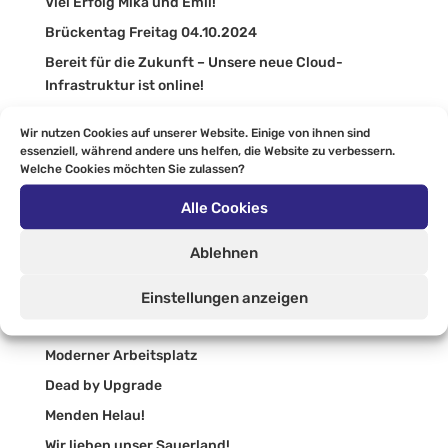
Viel Erfolg Mika und Emil!
Brückentag Freitag 04.10.2024
Bereit für die Zukunft – Unsere neue Cloud-
Infrastruktur ist online!
Wanderung bei bestem Wetter
Wir nutzen Cookies auf unserer Website. Einige von ihnen sind
Unterstützung der Jugend des TuS Iserlohn
essenziell, während andere uns helfen, die Website zu verbessern.
Welche Cookies möchten Sie zulassen?
Teammeeting mal anders
Neuer Azubi!
Alle Cookies
VIERTELFINALE!!!!
Ablehnen
Störungen bei Hornetsecurity!
Synaxon Impulse 2024
Einstellungen anzeigen
Auszubildenden Ausflug nach Berlin
Moderner Arbeitsplatz
Dead by Upgrade
Menden Helau!
Wir lieben unser Sauerland!